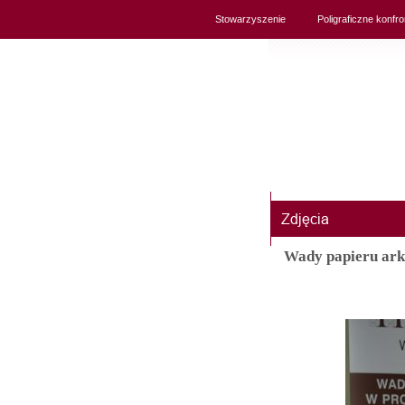
Stowarzyszenie
Poligraficzne konfro
Wady papieru arku