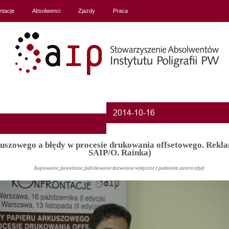
ntacje
Absolwenci
Zjazdy
Praca
szowego a błędy w procesie drukowania offsetowego. Reklam
SAIP/O. Rainka)
Kopiowanie, powielanie, publikowanie dozwolone wyłącznie z podaniem autora zdjęć.