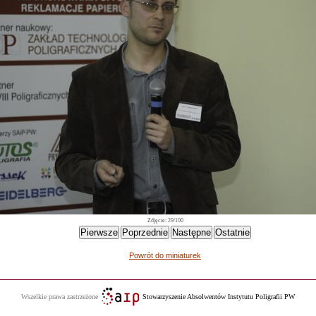
Zdjęcie: 29/100
Powrót do miniaturek
Wszelkie prawa zastrzeżone
Stowarzyszenie Absolwentów Instytutu Poligrafii PW