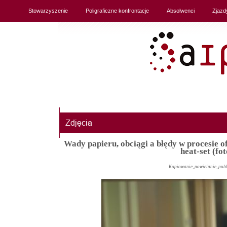
Stowarzyszenie
Poligraficzne konfrontacje
Absolwenci
Zjazd
Wady papieru, obciągi a błędy w procesie o
heat-set (fo
Kopiowanie, powielanie, pub