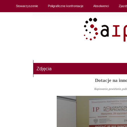
Stowarzyszenie
Poligraficzne konfrontacje
Absolwenci
Zjazd
Dotacje na inn
Kopiowanie, powielanie, pub