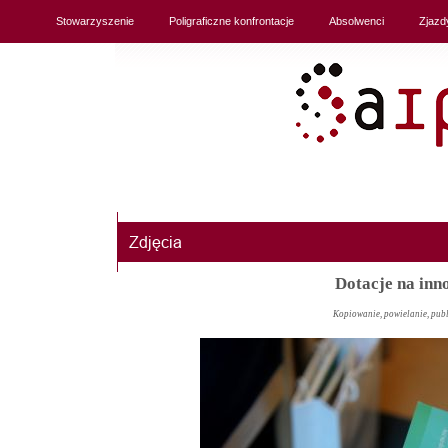
Stowarzyszenie
Poligraficzne konfrontacje
Absolwenci
Zjazd
Dotacje na inn
Kopiowanie, powielanie, pub